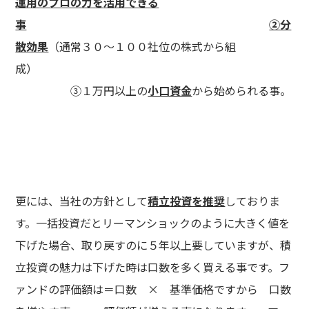
運用のプロの力を活用できる
事
②分
散効果
（通常３０～１００社位の株式から組
成）
③１万円以上の
小口資金
から始められる事。
更には、当社の方針として
積立投資を推奨
しておりま
す。一括投資だとリーマンショックのように大きく値を
下げた場合、取り戻すのに５年以上要していますが、積
立投資の魅力は下げた時は口数を多く買える事です。フ
ァンドの評価額は＝口数 × 基準価格ですから 口数